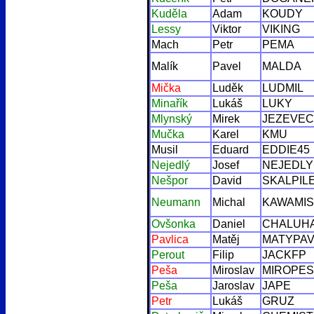
Kuděla
Adam
KOUDY
Lessy
Viktor
VIKING
Mach
Petr
PEMA
Malík
Pavel
MALDA
Mička
Luděk
LUDMIL
Minařík
Lukáš
LUKY
Mlynský
Mirek
JEZEVEC
Mučka
Karel
KMU
Musil
Eduard
EDDIE45
Nejedlý
Josef
NEJEDLY
Nešpor
David
SKALPIL
Neumann
Michal
KAWAMI
Ovšonka
Daniel
CHALUH
Pavlica
Matěj
MATYPA
Perout
Filip
JACKFP
Peša
Miroslav
MIROPES
Peša
Jaroslav
JAPE
Petr
Lukáš
GRUZ