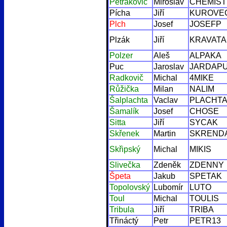
Petrakovič
Miroslav
CHEMIST
Pícha
Jiří
KUROVE
Plch
Josef
JOSEFP
Plzák
Jiří
KRAVATA
Polzer
Aleš
ALPAKA
Puc
Jaroslav
JARDAP
Radkovič
Michal
4MIKE
Růžička
Milan
NALIM
Šalplachta
Vaclav
PLACHT
Šamalík
Josef
CHOSE
Sitta
Jiří
SYCAK
Skřenek
Martin
SKREND
Skřipský
Michal
MIKIS
Slivečka
Zdeněk
ZDENNY
Špeta
Jakub
SPETAK
Topolovský
Lubomír
LUTO
Toul
Michal
TOULIS
Tribula
Jiří
TRIBA
Třináctý
Petr
PETR13