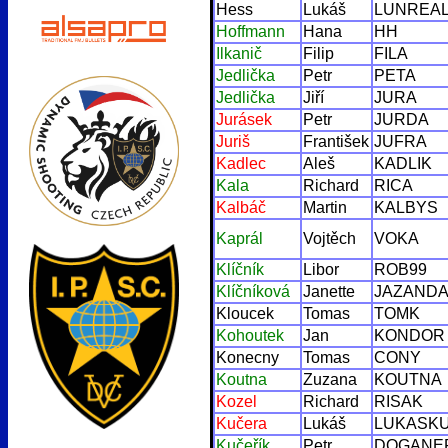
Hess
Lukáš
LUNREA
Hoffmann
Hana
HH
Ilkanič
Filip
FILA
Jedlička
Petr
PETA
Jedlička
Jiří
JURA
Jurásek
Petr
JURDA
Juriš
František
JUFRA
Kadlec
Aleš
KADLIK
Kala
Richard
RICA
Kalbáč
Martin
KALBYS
Kaprál
Vojtěch
VOKA
Klíčník
Libor
ROB99
Klíčníková
Janette
JAZAND
Kloucek
Tomas
TOMK
Kohoutek
Jan
KONDOR
Konecny
Tomas
CONY
Koutna
Zuzana
KOUTNA
Kozel
Richard
RISAK
Kučera
Lukáš
LUKASK
Kučeřík
Petr
DOGANE