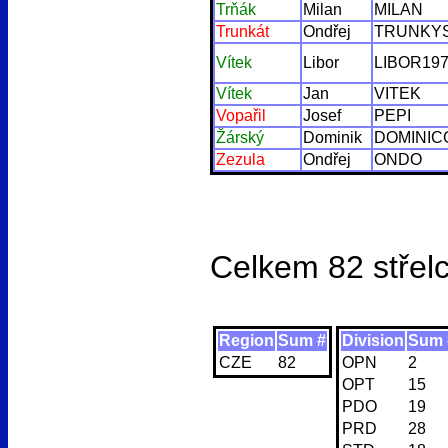
Trňák
Milan
MILAN
Trunkát
Ondřej
TRUNKY
Vítek
Libor
LIBOR19
Vítek
Jan
VITEK
Vopařil
Josef
PEPI
Žárský
Dominik
DOMINIC
Zezula
Ondřej
ONDO
Celkem 82
střel
Region
Sum #
Division
Sum 
CZE
82
OPN
2
OPT
15
PDO
19
PRD
28