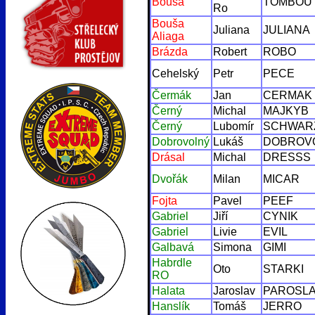
Bouša
TOMBOU
Ro
Bouša
Juliana
JULIANA
Aliaga
Brázda
Robert
ROBO
Cehelský
Petr
PECE
Čermák
Jan
CERMAK
Černý
Michal
MAJKYB
Černý
Lubomír
SCHWAR
Dobrovolný
Lukáš
DOBROV
Drásal
Michal
DRESSS
Dvořák
Milan
MICAR
Fojta
Pavel
PEEF
Gabriel
Jiří
CYNIK
Gabriel
Livie
EVIL
Galbavá
Simona
GIMI
Habrdle
Oto
STARKI
RO
Halata
Jaroslav
PAROSL
Hanslík
Tomáš
JERRO