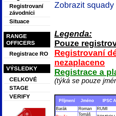
Zobrazit squady
Registrovaní
závodníci
Situace
Legenda:
RANGE
Pouze registro
OFFICERS
Registrovaní dé
Registrace RO
nezaplaceno
VÝSLEDKY
Registrace a pl
CELKOVÉ
(týká se pouze jmé
STAGE
VERIFY
Příjmení
Jméno
IPSC A
Barák
Roman
RUMI
Tomáš