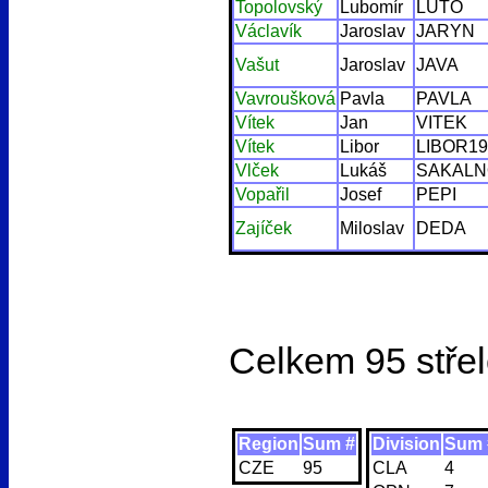
Topolovský
Lubomír
LUTO
Václavík
Jaroslav
JARYN
Vašut
Jaroslav
JAVA
Vavroušková
Pavla
PAVLA
Vítek
Jan
VITEK
Vítek
Libor
LIBOR19
Vlček
Lukáš
SAKALN
Vopařil
Josef
PEPI
Zajíček
Miloslav
DEDA
Celkem 95
stře
Region
Sum #
Division
Sum 
CZE
95
CLA
4