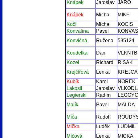
Knápek
Jaroslav
JARO
Knápek
Michal
MIKE
Kočí
Michal
KOCIS
Konvalina
Pavel
KONVA
Konvičná
Ružena
585124
Koudelka
Dan
VLKNTB
Kozel
Richard
RISAK
Krejčířová
Lenka
KREJCA
Kubík
Karel
NOREK
Lakosil
Jaroslav
VLKODL
Legierski
Radim
LEGGYC
Malík
Pavel
MALDA
Míča
Rudolf
ROUDY
Mička
Luděk
LUDMIL
Míčová
Lenka
MICKA