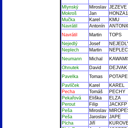
Mlynský
Miroslav
JEZEVE
Mokroš
Jan
HONZA1
Mučka
Karel
KMU
Navrátil
Antonín
ANTONI
Navrátil
Martin
TOPS
Nejedlý
Josef
NEJEDL
Neplech
Martin
NEPLE
Neumann
Michal
KAWAMI
Ohnutek
David
DEJVAK
Pavelka
Tomas
POTAPE
Pavlíček
Karel
KAREL
Pecha
Tomáš
PECHY
Pekařová
Eliška
ELZA
Perout
Filip
JACKFP
Peša
Miroslav
MIROPE
Peša
Jaroslav
JAPE
Pícha
Jiří
KUROV