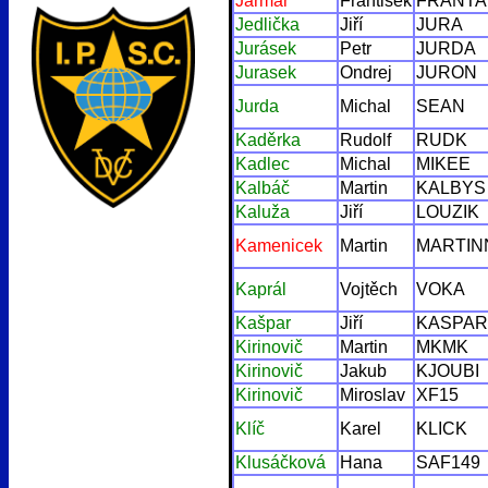
Jarmar
František
FRANTA
Jedlička
Jiří
JURA
Jurásek
Petr
JURDA
Jurasek
Ondrej
JURON
Jurda
Michal
SEAN
Kaděrka
Rudolf
RUDK
Kadlec
Michal
MIKEE
Kalbáč
Martin
KALBYS
Kaluža
Jiří
LOUZIK
Kamenicek
Martin
MARTIN
Kaprál
Vojtěch
VOKA
Kašpar
Jiří
KASPAR
Kirinovič
Martin
MKMK
Kirinovič
Jakub
KJOUBI
Kirinovič
Miroslav
XF15
Klíč
Karel
KLICK
Klusáčková
Hana
SAF149