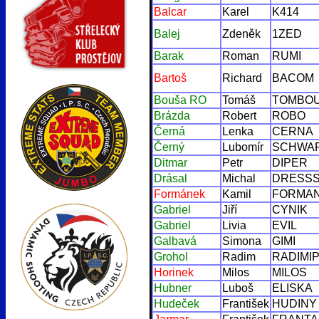
Balcar
Karel
K414
Balej
Zdeněk
1ZED
Barak
Roman
RUMI
Bartoš
Richard
BACOM
Bouša RO
Tomáš
TOMBO
Brázda
Robert
ROBO
Černá
Lenka
CERNA
Černý
Lubomír
SCHWA
Ditmar
Petr
DIPER
Drásal
Michal
DRESS
Formánek
Kamil
FORMA
Gabriel
Jiří
CYNIK
Gabriel
Livia
EVIL
Galbavá
Simona
GIMI
Grohol
Radim
RADIMI
Horinek
Milos
MILOS
Hubner
Luboš
ELISKA
Hudeček
František
HUDINY