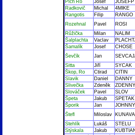
Plch Ro
Josef
JOSEFP
Radkovič
Michal
4MIKE
Rangotis
Filip
RANGO
Rozehnal
Pavel
ROSI
Růžička
Milan
NALIM
Šalplachta
Vaclav
PLACHT
Šamalík
Josef
CHOSE
Ševčík
Jan
SEVCAJ
Sitta
Jiří
SYCAK
Škop, Ro
Ctirad
CITIN
Slavik
Daniel
DANNY
Slivečka
Zdeněk
ZDENN
Slováček
Pavel
SLOV
Špeta
Jakub
SPETAK
Šporik
Jan
JOHNNY
Štefl
Miloslav
KUNAVA
Stehlík
Lukáš
STELU
Stýskala
Jakub
KUBTIA