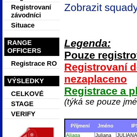
Zobrazit squad
Registrovaní
závodníci
Situace
Legenda:
RANGE
OFFICERS
Pouze registro
Registrace RO
Registrovaní d
nezaplaceno
VÝSLEDKY
Registrace a p
CELKOVÉ
(týká se pouze jm
STAGE
VERIFY
Příjmení
Jméno
IP
Aliaga
Juliana
JULIAN